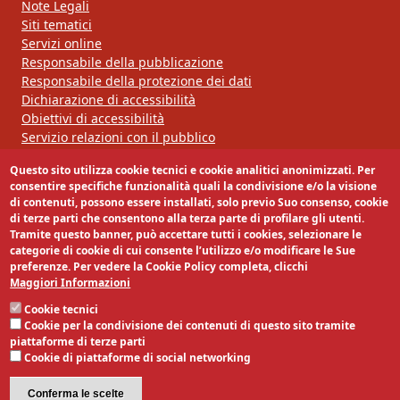
Note Legali
Siti tematici
Servizi online
Responsabile della pubblicazione
Responsabile della protezione dei dati
Dichiarazione di accessibilità
Obiettivi di accessibilità
Servizio relazioni con il pubblico
Questo sito utilizza cookie tecnici e cookie analitici anonimizzati. Per
Segui la nostra pagina:
consentire specifiche funzionalità quali la condivisione e/o la visione
di contenuti, possono essere installati, solo previo Suo consenso, cookie
di terze parti che consentono alla terza parte di profilare gli utenti.
Tramite questo banner, può accettare tutti i cookies, selezionare le
categorie di cookie di cui consente l’utilizzo e/o modificare le Sue
preferenze. Per vedere la Cookie Policy completa, clicchi
Maggiori Informazioni
Cookie tecnici
Cookie per la condivisione dei contenuti di questo sito tramite
piattaforme di terze parti
Cookie di piattaforme di social networking
Conferma le scelte