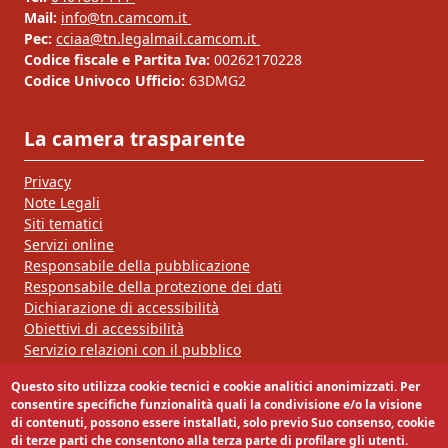
Mail:
info@tn.camcom.it
Pec:
cciaa@tn.legalmail.camcom.it
Codice fiscale e Partita Iva:
00262170228
Codice Univoco Ufficio:
63DMG2
La camera trasparente
Privacy
Note Legali
Siti tematici
Servizi online
Responsabile della pubblicazione
Responsabile della protezione dei dati
Dichiarazione di accessibilità
Obiettivi di accessibilità
Servizio relazioni con il pubblico
Questo sito utilizza cookie tecnici e cookie analitici anonimizzati. Per
Segui la nostra pagina:
consentire specifiche funzionalità quali la condivisione e/o la visione
di contenuti, possono essere installati, solo previo Suo consenso, cookie
di terze parti che consentono alla terza parte di profilare gli utenti.