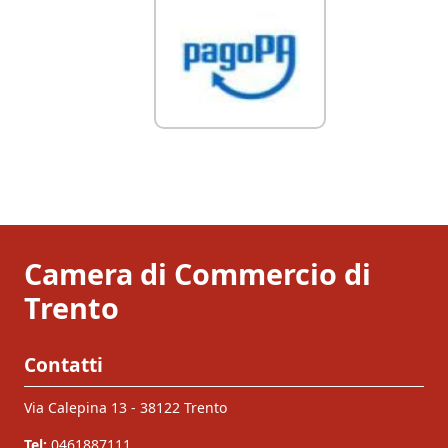
Camera di Commercio di
Trento
Contatti
Via Calepina 13 - 38122 Trento
Tel:
0461887111