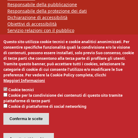
Responsabile della pubblicazione
Responsabile della protezione dei dati
Dichiarazione di accessibilità
Obiettivi di accessibilità
Servizio relazioni con il pubblico
Questo sito utilizza cookie tecnici e cookie analitici anonimizzati. Per
Segui la nostra pagina:
consentire specifiche funzionalità quali la condivisione e/o la visione
di contenuti, possono essere installati, solo previo Suo consenso, cookie
di terze parti che consentono alla terza parte di profilare gli utenti.
Tramite questo banner, può accettare tutti i cookies, selezionare le
categorie di cookie di cui consente l’utilizzo e/o modificare le Sue
preferenze. Per vedere la Cookie Policy completa, clicchi
Maggiori Informazioni
Cookie tecnici
Cookie per la condivisione dei contenuti di questo sito tramite
piattaforme di terze parti
Cookie di piattaforme di social networking
Conferma le scelte
Revoca il consenso