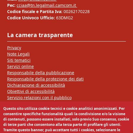
Pec:
cciaa@tn.legalmail.camcom.it
Codice fiscale e Partita Iva:
00262170228
Codice Univoco Ufficio:
63DMG2
La camera trasparente
Privacy
Note Legali
Siti tematici
Servizi online
Responsabile della pubblicazione
Responsabile della protezione dei dati
Dichiarazione di accessibilità
Obiettivi di accessibilità
Servizio relazioni con il pubblico
Questo sito utilizza cookie tecnici e cookie analitici anonimizzati. Per
Segui la nostra pagina:
consentire specifiche funzionalità quali la condivisione e/o la visione
di contenuti, possono essere installati, solo previo Suo consenso, cookie
di terze parti che consentono alla terza parte di profilare gli utenti.
Tramite questo banner, può accettare tutti i cookies, selezionare le