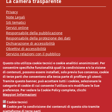
La camera trasparente
Privacy
Note Legali
Siti tematici
Servizi online
Responsabile della pubblicazione
Responsabile della protezione dei dati
Dichiarazione di accessibilità
Obiettivi di accessibilità
Servizio relazioni con il pubblico
Questo sito utilizza cookie tecnici e cookie analitici anonimizzati. Per
Segui la nostra pagina:
consentire specifiche funzionalità quali la condivisione e/o la visione
di contenuti, possono essere installati, solo previo Suo consenso, cookie
di terze parti che consentono alla terza parte di profilare gli utenti.
Tramite questo banner, può accettare tutti i cookies, selezionare le
categorie di cookie di cui consente l’utilizzo e/o modificare le Sue
preferenze. Per vedere la Cookie Policy completa, clicchi
Maggiori Informazioni
Cookie tecnici
Cookie per la condivisione dei contenuti di questo sito tramite
piattaforme di terze parti