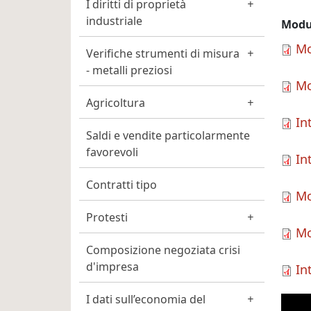
I diritti di proprietà
industriale
Modu
Mo
Verifiche strumenti di misura
- metalli preziosi
Mo
Agricoltura
In
Saldi e vendite particolarmente
favorevoli
In
Contratti tipo
Mo
Protesti
Mo
Composizione negoziata crisi
d'impresa
In
I dati sull’economia del