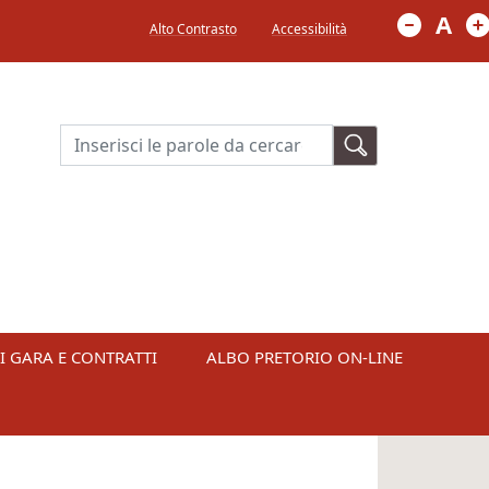
Menù in alto a destra
A
Alto Contrasto
Accessibilità
Cerca
I GARA E CONTRATTI
ALBO PRETORIO ON-LINE