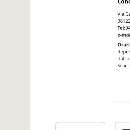
Conc
Via C
38122
Tel
04
e-mai
Orari
Reperi
dal lu
Si ac
Link Utili