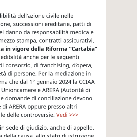
ilità dell'azione civile nelle
ione, successioni ereditarie, patti di
 del danno da responsabilità medica e
mezzo stampa, contratti assicurativi,
ta in vigore della Riforma “Cartabia”
edibilità anche per le seguenti
di consorzio, di franchising, d’opera,
età di persone. Per la mediazione in
forma che dal 1° gennaio 2024 la CCIAA
ra Unioncamere e ARERA (Autorità di
 le domande di conciliazione devono
ne di ARERA oppure presso altri
ale delle controversie.
Vedi >>>
in sede di giudizio, anche di appello.
ra della causa, allo stato di istruzione