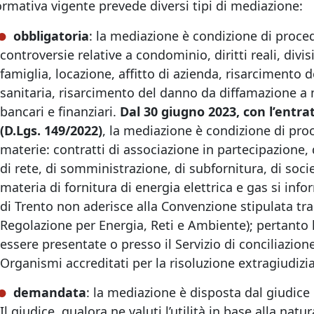
rmativa vigente prevede diversi tipi di mediazione:
obbligatoria
: la mediazione è condizione di procedib
controversie relative a condominio, diritti reali, divis
famiglia, locazione, affitto di azienda, risarcimento
sanitaria, risarcimento del danno da diffamazione a 
bancari e finanziari.
Dal 30 giugno 2023, con l’entra
(D.Lgs. 149/2022)
, la mediazione è condizione di proc
materie: contratti di associazione in partecipazione, 
di rete, di somministrazione, di subfornitura, di soci
materia di fornitura di energia elettrica e gas si in
di Trento non aderisce alla Convenzione stipulata t
Regolazione per Energia, Reti e Ambiente); pertanto
essere presentate o presso il Servizio di conciliazio
Organismi accreditati per la risoluzione extragiudizi
demandata
: la mediazione è disposta dal giudice 
Il giudice, qualora ne valuti l’utilità in base alla natu