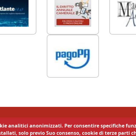
di Trento
okie analitici anonimizzati. Per consentire specifiche funz
tallati, solo previo Suo consenso, cookie di terze parti c