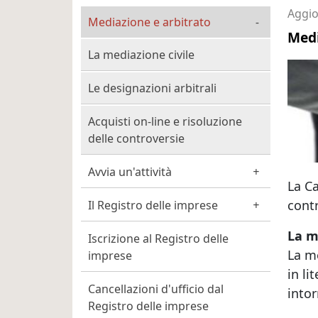
Cittadino Professionista 
Aggio
Mediazione e arbitrato
Medi
La mediazione civile
Le designazioni arbitrali
Acquisti on-line e risoluzione
delle controversie
Avvia un'attività
La Ca
contr
Il Registro delle imprese
La m
Iscrizione al Registro delle
La me
imprese
in li
Cancellazioni d'ufficio dal
intor
Registro delle imprese