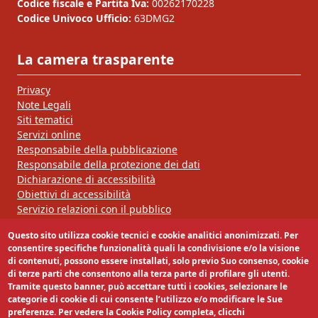
Codice fiscale e Partita Iva:
00262170228
Codice Univoco Ufficio:
63DMG2
La camera trasparente
Privacy
Note Legali
Siti tematici
Servizi online
Responsabile della pubblicazione
Responsabile della protezione dei dati
Dichiarazione di accessibilità
Obiettivi di accessibilità
Servizio relazioni con il pubblico
Questo sito utilizza cookie tecnici e cookie analitici anonimizzati. Per
Segui la nostra pagina:
consentire specifiche funzionalità quali la condivisione e/o la visione
di contenuti, possono essere installati, solo previo Suo consenso, cookie
di terze parti che consentono alla terza parte di profilare gli utenti.
Tramite questo banner, può accettare tutti i cookies, selezionare le
categorie di cookie di cui consente l’utilizzo e/o modificare le Sue
preferenze. Per vedere la Cookie Policy completa, clicchi