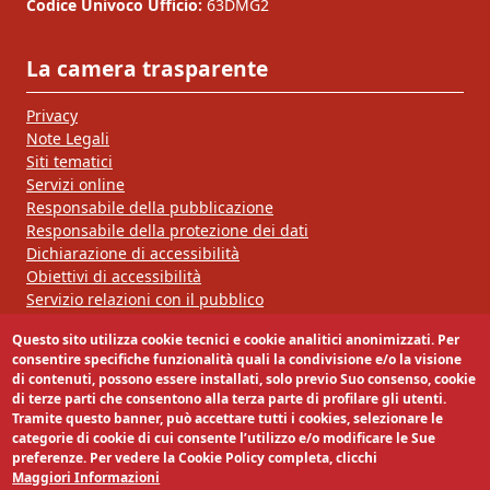
Codice Univoco Ufficio:
63DMG2
La camera trasparente
Privacy
Note Legali
Siti tematici
Servizi online
Responsabile della pubblicazione
Responsabile della protezione dei dati
Dichiarazione di accessibilità
Obiettivi di accessibilità
Servizio relazioni con il pubblico
Questo sito utilizza cookie tecnici e cookie analitici anonimizzati. Per
Segui la nostra pagina:
consentire specifiche funzionalità quali la condivisione e/o la visione
di contenuti, possono essere installati, solo previo Suo consenso, cookie
di terze parti che consentono alla terza parte di profilare gli utenti.
Tramite questo banner, può accettare tutti i cookies, selezionare le
categorie di cookie di cui consente l’utilizzo e/o modificare le Sue
preferenze. Per vedere la Cookie Policy completa, clicchi
Maggiori Informazioni