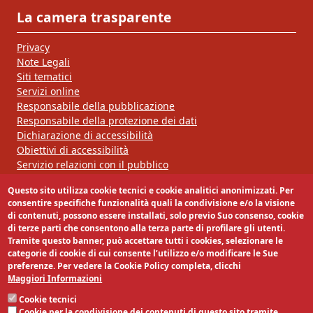
La camera trasparente
Privacy
Note Legali
Siti tematici
Servizi online
Responsabile della pubblicazione
Responsabile della protezione dei dati
Dichiarazione di accessibilità
Obiettivi di accessibilità
Servizio relazioni con il pubblico
Questo sito utilizza cookie tecnici e cookie analitici anonimizzati. Per
Segui la nostra pagina:
consentire specifiche funzionalità quali la condivisione e/o la visione
di contenuti, possono essere installati, solo previo Suo consenso, cookie
di terze parti che consentono alla terza parte di profilare gli utenti.
Tramite questo banner, può accettare tutti i cookies, selezionare le
categorie di cookie di cui consente l’utilizzo e/o modificare le Sue
preferenze. Per vedere la Cookie Policy completa, clicchi
Maggiori Informazioni
Cookie tecnici
Cookie per la condivisione dei contenuti di questo sito tramite