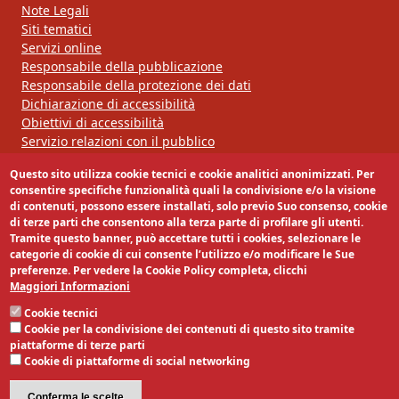
Note Legali
Siti tematici
Servizi online
Responsabile della pubblicazione
Responsabile della protezione dei dati
Dichiarazione di accessibilità
Obiettivi di accessibilità
Servizio relazioni con il pubblico
Questo sito utilizza cookie tecnici e cookie analitici anonimizzati. Per
Segui la nostra pagina:
consentire specifiche funzionalità quali la condivisione e/o la visione
di contenuti, possono essere installati, solo previo Suo consenso, cookie
di terze parti che consentono alla terza parte di profilare gli utenti.
Tramite questo banner, può accettare tutti i cookies, selezionare le
categorie di cookie di cui consente l’utilizzo e/o modificare le Sue
preferenze. Per vedere la Cookie Policy completa, clicchi
Maggiori Informazioni
Cookie tecnici
Cookie per la condivisione dei contenuti di questo sito tramite
piattaforme di terze parti
Cookie di piattaforme di social networking
Conferma le scelte