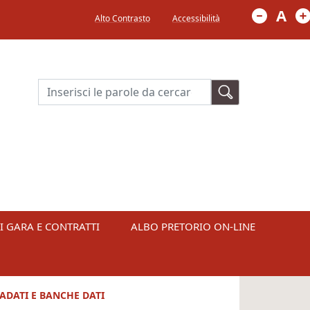
Menù in alto a destra
A
Alto Contrasto
Accessibilità
Cerca
I GARA E CONTRATTI
ALBO PRETORIO ON-LINE
TADATI E BANCHE DATI