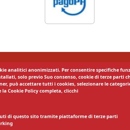
di Trento
okie analitici anonimizzati. Per consentire specifiche funz
tallati, solo previo Suo consenso, cookie di terze parti c
camera trasparente
Segui la nostra pagina:
er, può accettare tutti i cookies, selezionare le categorie
 la Cookie Policy completa, clicchi
cy
Legali
ematici
zi online
uti di questo sito tramite piattaforme di terze parti
nsabile della pubblicazione
orking
nsabile della protezione dei