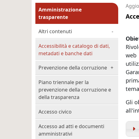
Menu principale MAIN
Aggio
Amministrazione
Acce
trasparente
Altri contenuti
Obiet
Accessibilità e catalogo di dati,
Rivol
metadati e banche dati
web 
utili
Prevenzione della corruzione
Garan
prim
Piano triennale per la
temat
prevenzione della corruzione e
della trasparenza
Gli o
all'i
Accesso civico
Accesso ad atti e documenti
amministrativi