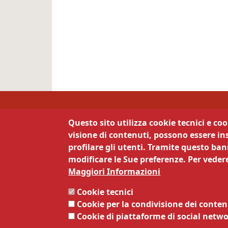
Camera di Commercio 
Questo sito utilizza cookie tecnici e co
visione di contenuti, possono essere ins
Contatti
La 
profilare gli utenti. Tramite questo bann
modificare le Sue preferenze. Per vedere
Via Calepina 13 - 38122 Trento
Priva
Maggiori Informazioni
Note 
Tel:
0461887111
Siti t
Cookie tecnici
Mail:
info@tn.camcom.it
Servi
Cookie per la condivisione dei conten
Pec:
cciaa@tn.legalmail.camcom.it
Respo
Cookie di piattaforme di social netw
Codice fiscale e Partita Iva:
Respo