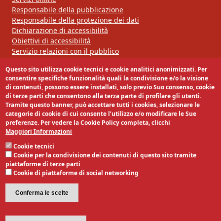
Responsabile della pubblicazione
Responsabile della protezione dei dati
Dichiarazione di accessibilità
Obiettivi di accessibilità
Servizio relazioni con il pubblico
Questo sito utilizza cookie tecnici e cookie analitici anonimizzati. Per
Segui la nostra pagina:
consentire specifiche funzionalità quali la condivisione e/o la visione
di contenuti, possono essere installati, solo previo Suo consenso, cookie
di terze parti che consentono alla terza parte di profilare gli utenti.
Tramite questo banner, può accettare tutti i cookies, selezionare le
categorie di cookie di cui consente l’utilizzo e/o modificare le Sue
preferenze. Per vedere la Cookie Policy completa, clicchi
Maggiori Informazioni
Cookie tecnici
Cookie per la condivisione dei contenuti di questo sito tramite
piattaforme di terze parti
Cookie di piattaforme di social networking
Conferma le scelte
Revoca il consenso