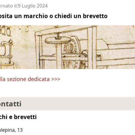
Imprenditore
rnato il
9 Luglio 2024
sita un marchio o chiedi un brevetto
lla sezione dedicata >>>
ntatti
hi e brevetti
alepina, 13