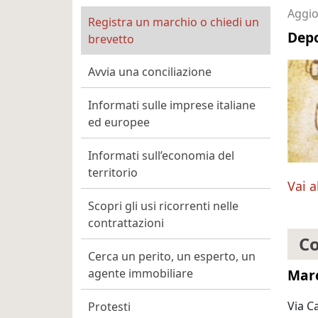
Cittadino Professionista 
Aggio
Registra un marchio o chiedi un
Depo
brevetto
Avvia una conciliazione
Informati sulle imprese italiane
ed europee
Informati sull’economia del
territorio
Vai a
Scopri gli usi ricorrenti nelle
contrattazioni
Co
Cerca un perito, un esperto, un
Marc
agente immobiliare
Via C
Protesti