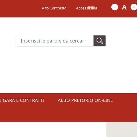
Menù in alto a destra
A
Alto Contrasto
Accessibilità
Cerca
I GARA E CONTRATTI
ALBO PRETORIO ON-LINE