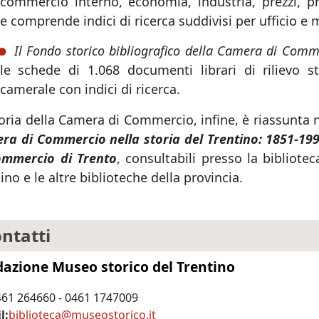
commercio interno, economia, industria, prezzi, prot
e comprende indici di ricerca suddivisi per ufficio e 
Il Fondo storico bibliografico della Camera di Comm
le schede di 1.068 documenti librari di rilievo s
camerale con indici di ricerca.
toria della Camera di Commercio, infine, è riassunt
ra di Commercio nella storia del Trentino: 1851-19
ommercio di Trento
, consultabili presso la bibliot
ino e le altre biblioteche della provincia.
ntatti
azione Museo storico del Trentino
461 264660 - 0461 1747009
l
biblioteca@museostorico.it