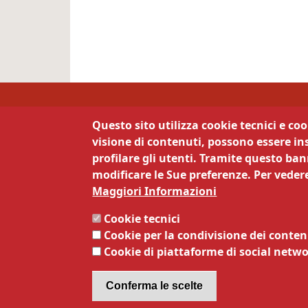
Camera di Commercio 
Questo sito utilizza cookie tecnici e co
visione di contenuti, possono essere ins
Contatti
La 
profilare gli utenti. Tramite questo bann
modificare le Sue preferenze. Per vedere
Via Calepina 13 - 38122 Trento
Priva
Maggiori Informazioni
Note 
Tel:
0461887111
Siti t
Cookie tecnici
Mail:
info@tn.camcom.it
Servi
Cookie per la condivisione dei conten
Pec:
cciaa@tn.legalmail.camcom.it
Respo
Cookie di piattaforme di social netw
Codice fiscale e Partita Iva:
Respo
00262170228
dati
Codice Univoco Ufficio:
63DMG2
Dichi
Conferma le scelte
Obiett