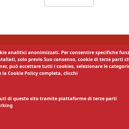
di Trento
okie analitici anonimizzati. Per consentire specifiche funz
tallati, solo previo Suo consenso, cookie di terze parti c
camera trasparente
Segui la nostra pagina:
er, può accettare tutti i cookies, selezionare le categorie
 la Cookie Policy completa, clicchi
cy
Legali
ematici
zi online
uti di questo sito tramite piattaforme di terze parti
nsabile della pubblicazione
orking
nsabile della protezione dei
arazione di accessibilità
ivi di accessibilità