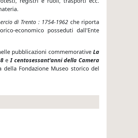
esti, registri e ruoli, trasporti ecc.
materia.
ercio di Trento : 1754-1962
che riporta
torico-economico posseduti dall'Ente
a nelle pubblicazioni commemorative
La
98
e
I centosessant'anni della Camera
eca della Fondazione Museo storico del