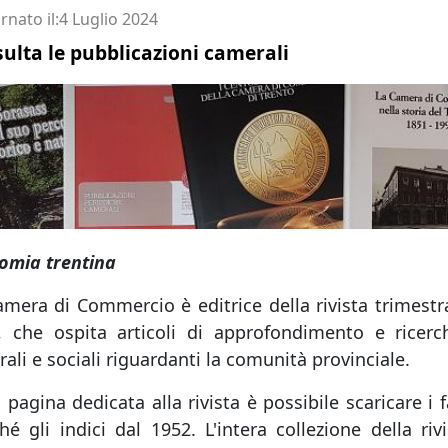
Imprenditore
rnato il
4 Luglio 2024
ulta le pubblicazioni camerali
omia trentina
amera di Commercio è editrice della rivista trimest
, che ospita articoli di approfondimento e ricerc
rali e sociali riguardanti la comunità provinciale.
 pagina dedicata alla rivista è possibile scaricare i f
hé gli indici dal 1952. L'intera collezione della ri