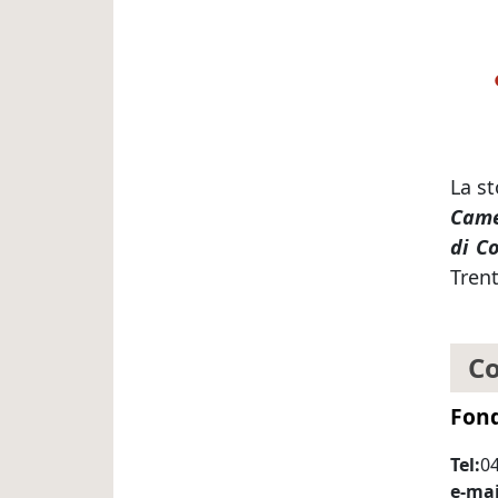
La s
Came
di C
Trent
Co
Fond
Tel
0
e-mai