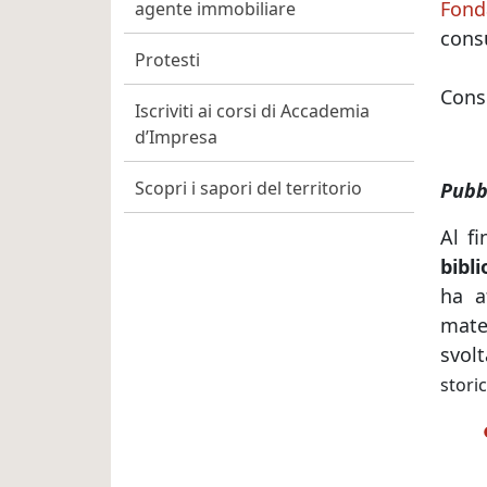
Fond
agente immobiliare
cons
Protesti
Cons
Iscriviti ai corsi di Accademia
d’Impresa
Scopri i sapori del territorio
Pubb
Al fi
bibli
ha a
mate
svol
stori