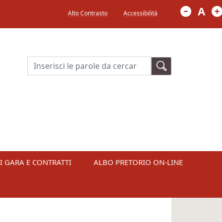
Menù in alto a destra
A
Alto Contrasto
Accessibilità
Cerca
I GARA E CONTRATTI
ALBO PRETORIO ON-LINE