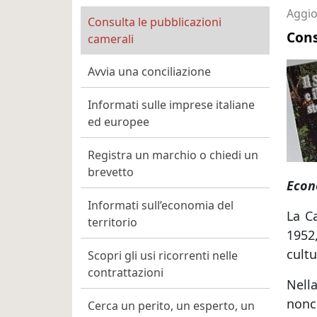
Cittadino Professionista 
Aggio
Consulta le pubblicazioni
Cons
camerali
Avvia una conciliazione
Informati sulle imprese italiane
ed europee
Registra un marchio o chiedi un
brevetto
Econ
Informati sull’economia del
La C
territorio
1952
cultu
Scopri gli usi ricorrenti nelle
contrattazioni
Nella
nonc
Cerca un perito, un esperto, un