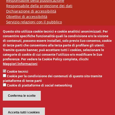
Responsabile della pubblicazione
Responsabile della protezione dei dati
Dichiarazione di accessibilità
Obiettivi di accessibilità
Servizio relazioni con il pubblico
Questo sito utilizza cookie tecnici e cookie analitici anonimizzati. Per
Segui la nostra pagina:
consentire specifiche funzionalità quali la condivisione e/o la visione
di contenuti, possono essere installati, solo previo Suo consenso, cookie
di terze parti che consentono alla terza parte di profilare gli utenti.
Tramite questo banner, può accettare tutti i cookies, selezionare le
categorie di cookie di cui consente l’utilizzo e/o modificare le Sue
preferenze. Per vedere la Cookie Policy completa, clicchi
Maggiori Informazioni
Cookie tecnici
Cookie per la condivisione dei contenuti di questo sito tramite
piattaforme di terze parti
Cookie di piattaforme di social networking
Conferma le scelte
Revoca il consenso
Accetta tutti i cookies