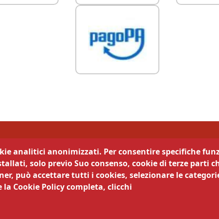
di Trento
okie analitici anonimizzati. Per consentire specifiche funz
tallati, solo previo Suo consenso, cookie di terze parti c
camera trasparente
Segui la nostra pagina:
er, può accettare tutti i cookies, selezionare le categorie
 la Cookie Policy completa, clicchi
cy
Legali
ematici