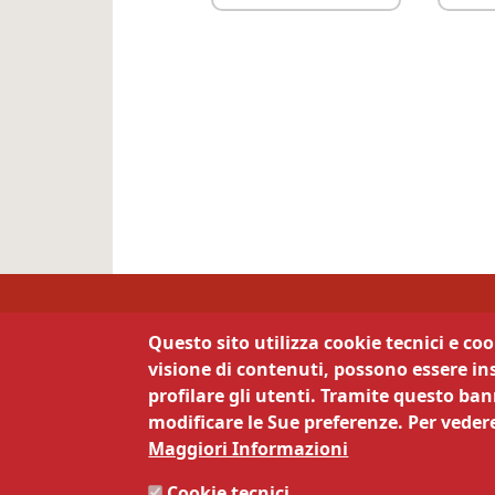
Camera di Commercio 
Questo sito utilizza cookie tecnici e co
visione di contenuti, possono essere ins
Contatti
La 
profilare gli utenti. Tramite questo bann
modificare le Sue preferenze. Per vedere
Via Calepina 13 - 38122 Trento
Priva
Maggiori Informazioni
Note 
Tel:
0461887111
Siti t
Cookie tecnici