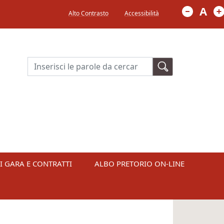
Menù in alto a destra
A
Alto Contrasto
Accessibilità
Cerca
I GARA E CONTRATTI
ALBO PRETORIO ON-LINE