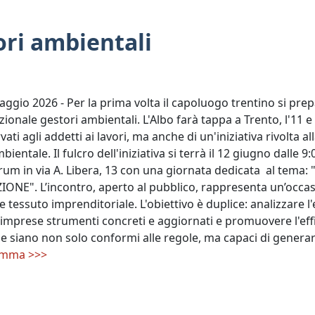
ori ambientali
aggio 2026 - Per la prima volta il capoluogo trentino si pre
zionale gestori ambientali. L'Albo farà tappa a Trento, l'11 e 
rvati agli addetti ai lavori, ma anche di un'iniziativa rivolta a
ientale. Il fulcro dell'iniziativa si terrà il 12 giugno dalle 9
orum in via A. Libera, 13 con una giornata dedicata al tema:
NE". L’incontro, aperto al pubblico, rappresenta un’occasio
 e tessuto imprenditoriale. L'obiettivo è duplice: analizzare
e imprese strumenti concreti e aggiornati e promuovere l'eff
e siano non solo conformi alle regole, ma capaci di generare
ramma >>>