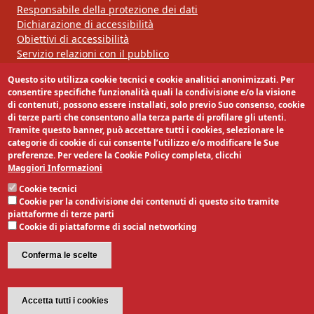
Responsabile della protezione dei dati
Dichiarazione di accessibilità
Obiettivi di accessibilità
Servizio relazioni con il pubblico
Questo sito utilizza cookie tecnici e cookie analitici anonimizzati. Per
Segui la nostra pagina:
consentire specifiche funzionalità quali la condivisione e/o la visione
di contenuti, possono essere installati, solo previo Suo consenso, cookie
di terze parti che consentono alla terza parte di profilare gli utenti.
Tramite questo banner, può accettare tutti i cookies, selezionare le
categorie di cookie di cui consente l’utilizzo e/o modificare le Sue
preferenze. Per vedere la Cookie Policy completa, clicchi
Maggiori Informazioni
Cookie tecnici
Cookie per la condivisione dei contenuti di questo sito tramite
piattaforme di terze parti
Cookie di piattaforme di social networking
Conferma le scelte
Revoca il consenso
Accetta tutti i cookies
E' un servizio realizzato da: