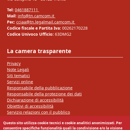
Tel:
0461887111
Mail:
info@tn.camcom.it
Pec:
cciaa@tn.legalmail.camcom.it
Codice fiscale e Partita Iva:
00262170228
Codice Univoco Ufficio:
63DMG2
La camera trasparente
Privacy
Note Legali
Siti tematici
Servizi online
Responsabile della pubblicazione
Responsabile della protezione dei dati
Dichiarazione di accessibilità
Obiettivi di accessibilità
Servizio relazioni con il pubblico
Questo sito utilizza cookie tecnici e cookie analitici anonimizzati. Per
Segui la nostra pagina:
consentire specifiche funzionalità quali la condivisione e/o la visione