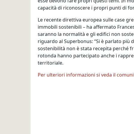
esse devono fare propri questi temi. In mol
capacità di riconoscere i propri punti di fo
Le recente direttiva europea sulle case gree
immobili sostenibili – ha affermato Frances
saranno la normalità e gli edifici non sost
riguardo al Superbonus: “Si è parlato più di
sostenibilità non è stata recepita perché fr
rotonda hanno partecipato anche i rappre
territoriale.
Per ulteriori informazioni si veda il comu