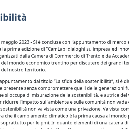
ibilità
maggio 2023 - Si è conclusa con l’appuntamento di mercole
la prima edizione di “CamLab: dialoghi su impresa ed innova
anizzati dalla Camera di Commercio di Trento e da Accadem
del mondo economico trentino per discutere dei grandi temi 
 del nostro territorio.
appuntamento dal titolo “La sfida della sostenibilità”, si è 
 presente senza compromettere quelli delle generazioni f
he si occupa di misurazione della sostenibilità, e autrice del
r ridurre l’impatto sull’ambiente e sulle comunità non vad
sostenibilità non va vista come una privazione. Va vista c
era che il cambiamento climatico è la prima causa al mondo per
oprattutto per le pmi. In quanto elementi di una catena di f