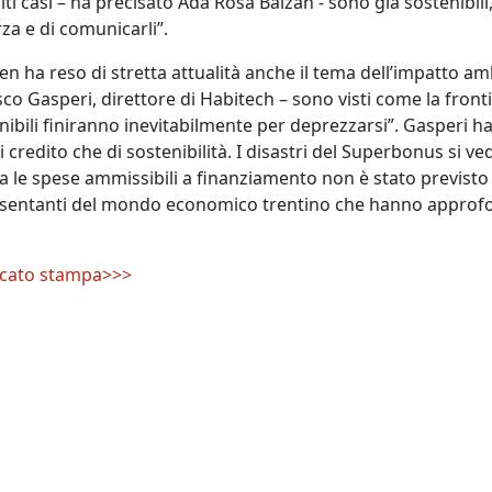
ti casi – ha precisato Ada Rosa Balzan - sono già sostenibi
rza e di comunicarli”.
n ha reso di stretta attualità anche il tema dell’impatto amb
co Gasperi, direttore di Habitech – sono visti come la fron
enibili finiranno inevitabilmente per deprezzarsi”. Gasperi h
 credito che di sostenibilità. I disastri del Superbonus si v
a le spese ammissibili a finanziamento non è stato previsto il 
sentanti del mondo economico trentino che hanno approfon
nicato stampa>>>