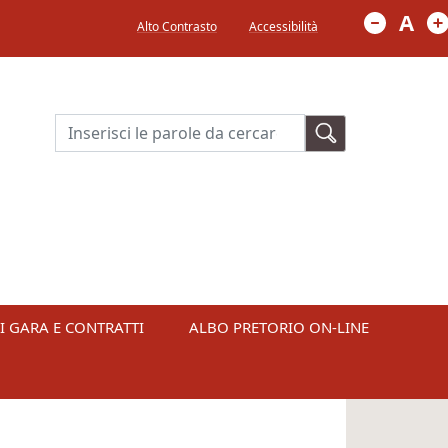
Menù in alto a destra
A
Alto Contrasto
Accessibilità
Cerca
I GARA E CONTRATTI
ALBO PRETORIO ON-LINE